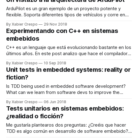
ArduPilot es un gran ejemplo de un proyecto potente y
flexible. Soporta diferentes tipos de vehículos y corre en
varias plataformas. En esta entrada intento profundizar en
By Xabier Crespo
29 Nov 2018
su arquitectura para reaprovechar sus fortalezas.
Experimentando con C++ en sistemas
embebidos
C++ es un lenguaje que está evolucionando bastante en los
últimos años. En este post analizo que hace el compilador
cuando usamos 'std::array' y las diferencias con un clásico
By Xabier Crespo
10 Sep 2018
array de C.
Unit tests in embedded systems: reality or
fiction?
Is TDD being used in embedded software development?
What can we learn from software devs to improve the
quality of our software?
By Xabier Crespo
06 Jun 2018
Tests unitarios en sistemas embebidos:
¿realidad o ficción?
Me gustaría plantearos dos preguntas: ¿Creéis que hacer
TDD es algo común en desarrollo de software embebido?
¿Cómo enfocaríais un proyecto nuevo para maximizar la