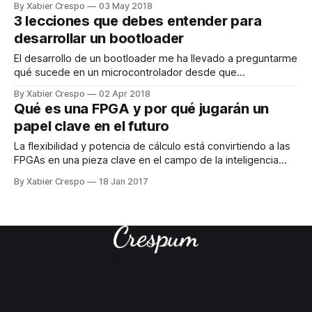
By Xabier Crespo
03 May 2018
calidad del mismo?
3 lecciones que debes entender para
desarrollar un bootloader
El desarrollo de un bootloader me ha llevado a preguntarme
qué sucede en un microcontrolador desde que
encendemos el sistema hasta que arranca la aplicación
By Xabier Crespo
02 Apr 2018
principal.
Qué es una FPGA y por qué jugarán un
papel clave en el futuro
La flexibilidad y potencia de cálculo está convirtiendo a las
FPGAs en una pieza clave en el campo de la inteligencia
artificial y el procesado de grandes cantidades de datos.
By Xabier Crespo
18 Jan 2017
Powered by
Ghost