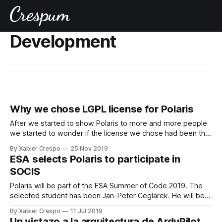
Development
Why we chose LGPL license for Polaris
After we started to show Polaris to more and more people
we started to wonder if the license we chose had been the
right one. In this post I explain why we decided to use
By Xabier Crespo
25 Nov 2019
LGPL.
ESA selects Polaris to participate in
SOCIS
Polaris will be part of the ESA Summer of Code 2019. The
selected student has been Jan-Peter Ceglarek. He will be
working on a Python module to analyze satellite telemetry
By Xabier Crespo
11 Jul 2019
from the SatNOGS network.
Un vistazo a la arquitectura de ArduPilot